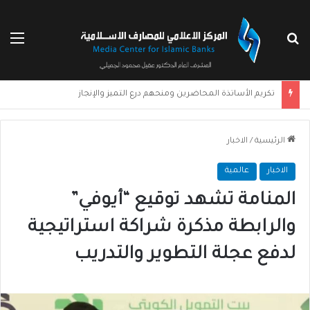
بحث عن
الق
تكريم الأساتذة المحاضرين ومنحهم درع التميز والإنجاز
الرئيسية
/
الاخبار
الاخبار
عالمية
المنامة تشهد توقيع “أيوفي”
والرابطة مذكرة شراكة استراتيجية
لدفع عجلة التطوير والتدريب