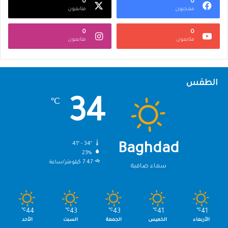
0
0
معجبون
متابعون
0
0
متابعون
متابعون
الطقس
34
℃
41º - 34º
Baghdad
23%
7.47 كيلومتر/ساعة
سماء صافية
℃
44
℃
43
℃
43
℃
41
℃
41
الأربعاء
الخميس
الجمعة
السبت
الأحد